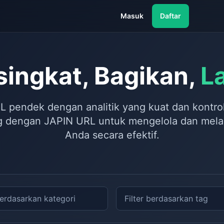
Masuk
Daftar
singkat, Bagikan,
L
L pendek dengan analitik yang kuat dan kontrol 
 dengan JAPIN URL untuk mengelola dan mela
Anda secara efektif.