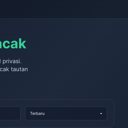
acak
privasi.
cak tautan