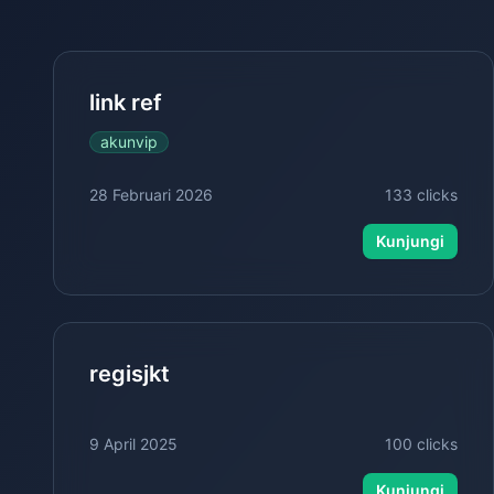
link ref
akunvip
28 Februari 2026
133
clicks
Kunjungi
regisjkt
9 April 2025
100
clicks
Kunjungi