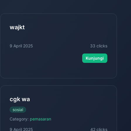
wajkt
9 April 2025
33
clicks
Kunjungi
cgk wa
sosial
Category:
pemasaran
9 April 2025
42
clicks